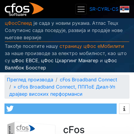
SR-CYRL-CS
цФосСпеед
је сада у новим рукама. Атлас Тецх
Солутионс сада поседује, развија и продаје нове
његове верзије
Такође посетите нашу
страницу цФос еМобилити
за наше производе за електро мобилност, као што
су
цФос ЕВСЕ
,
цФос Цхаргинг Манагер
и
цФос
Валлбок Боостер
Преглед производа
cFos Broadband Connect
»
cFos Broadband Connect, ПППоЕ Диал-Уп
драјвер високих перформанси
cFos