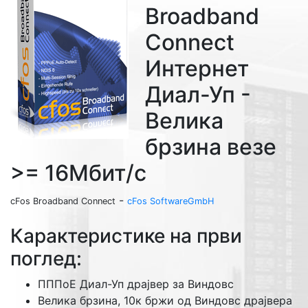
Broadband
Connect
Интернет
Диал-Уп
-
Велика
брзина везе
>= 16Мбит/с
-
cFos Broadband Connect
cFos Software
GmbH
Карактеристике на први
поглед
:
ПППоЕ Диал-Уп драјвер за Виндовс
Велика брзина, 10к бржи од Виндовс драјвера