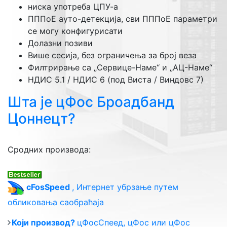
ниска употреба ЦПУ-а
ПППоЕ ауто-детекција, сви ПППоЕ параметри
се могу конфигурисати
Долазни позиви
Више сесија, без ограничења за број веза
Филтрирање са „Сервице-Наме“ и „АЦ-Наме“
НДИС 5.1 / НДИС 6 (под Виста / Виндовс 7)
Шта је цФос Броадбанд
Цоннецт?
Сродних производа
:
cFosSpeed
,
Интернет убрзање путем
обликовања саобраћаја
Који производ?
цФосСпеед, цФос или цФос