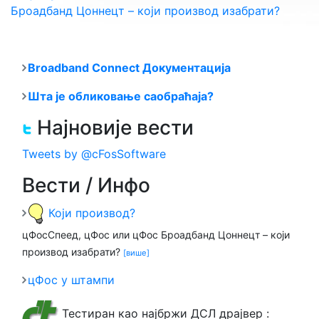
Броадбанд Цоннецт – који производ изабрати?
Broadband Connect
Документација
Шта је обликовање саобраћаја?
Најновије вести
Tweets by @cFosSoftware
Вести / Инфо
Који производ?
цФосСпеед, цФос или цФос Броадбанд Цоннецт – који
производ изабрати?
[
више
]
цФос у штампи
Тестиран као најбржи ДСЛ драјвер
: