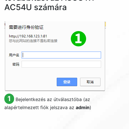
AC54U számára
1
Bejelentkezés az útválasztóba (az
alapértelmezett fiók jelszava az
admin
)