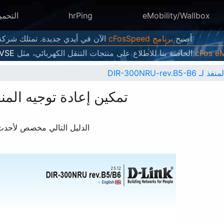
eMobility/Wallbox
hrPing
التحمي
أصبح
برنامج cFosSpeed
الآن في أيدي جديدة. تمتلك شركة Atlas Tech Solutions الآن إصدارات جديدة منه وتطورها وتبي
الخاصة بنا للاطلاع على منتجات التنقل الكهربائي، مثل
EVSE
DIR-300NRU-rev
تمكين إعادة توجيه المنفذ لـ RU-rev.B5-B6
الدليل التالي مخصص لأحدث البرامج الثابت