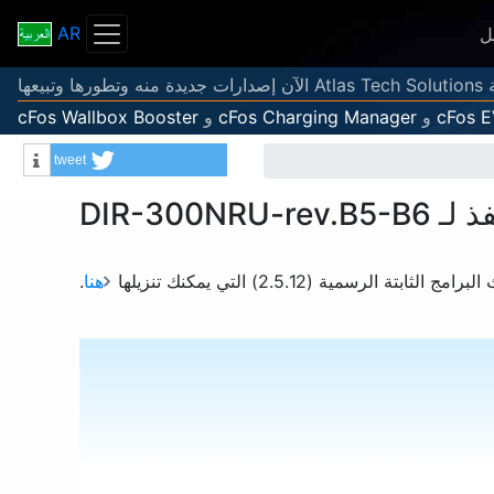
AR
ل
عها
cFos 
و
cFos Charging Manager
و
cFos Wallbox Booster
tweet
Info
DIR-300N
ة الرسمية (2.5.12) التي يمكنك تنزيلها
هنا
.