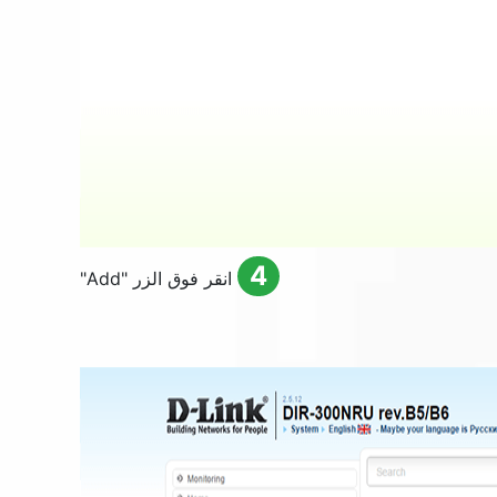
4
انقر فوق الزر "
Add
"