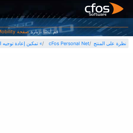
قم أيضًا بزيارة
صفحة cFos eMobility
نظرة على المنتج
cFos Personal Net
»
تمكين إعادة توجيه المنفذ لـ .B5-B6