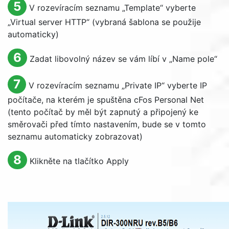
5
V rozevíracím seznamu „
Template
“ vyberte
„
Virtual server HTTP
“ (vybraná šablona se použije
automaticky)
6
Zadat libovolný název se vám líbí v „
Name
pole“
7
V rozevíracím seznamu „
Private IP
“ vyberte IP
počítače, na kterém je spuštěna cFos Personal Net
(tento počítač by měl být zapnutý a připojený ke
směrovači před tímto nastavením, bude se v tomto
seznamu automaticky zobrazovat)
8
Klikněte na tlačítko
Apply