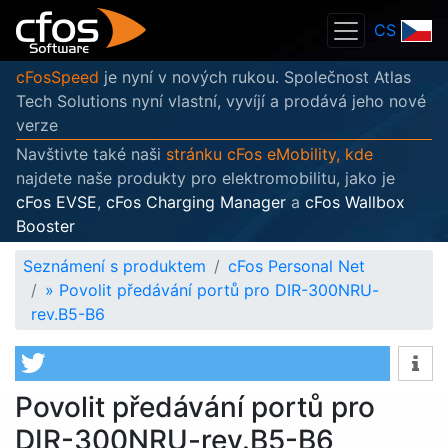
CS
cFosSpeed
je nyní v nových rukou. Společnost Atlas
Tech Solutions nyní vlastní, vyvíjí a prodává jeho nové
verze
Navštivte také naši
stránku cFos eMobility, kde
najdete naše produkty pro elektromobilitu, jako je
cFos EVSE
,
cFos Charging Manager
a
cFos Wallbox
Booster
Seznámení s produktem
cFos Personal Net
»
Povolit předávání portů pro DIR-300NRU-
rev.B5-B6
Povolit předávání portů pro
DIR-300NRU-rev.B5-B6