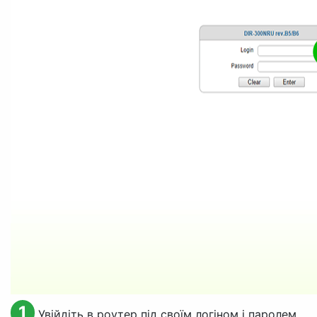
1
Увійдіть в роутер під своїм логіном і паролем