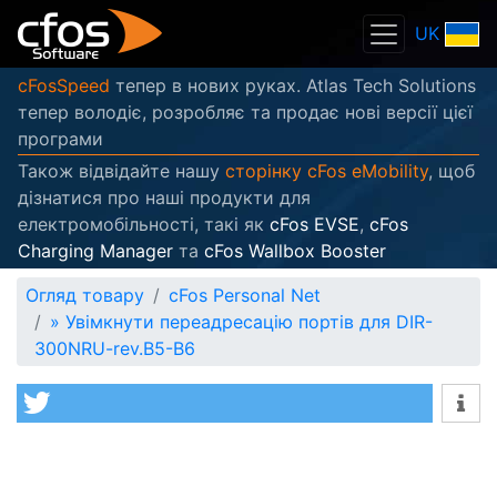
UK
cFosSpeed
тепер в нових руках. Atlas Tech Solutions
тепер володіє, розробляє та продає нові версії цієї
програми
Також відвідайте нашу
сторінку cFos eMobility
, щоб
дізнатися про наші продукти для
електромобільності, такі як
cFos EVSE
,
cFos
Charging Manager
та
cFos Wallbox Booster
Огляд товару
cFos Personal Net
»
Увімкнути переадресацію портів для DIR-
300NRU-rev.B5-B6