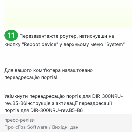
11
Перезавантажте роутер, натиснувши на
кнопку "
Reboot device
" у верхньому меню "
System
"
Для вашого комп'ютера налаштовано
переадресацію портів!
Увімкнути переадресацію портів для DIR-300NRU-
rev.B5-B6
Інструкція з активації переадресації
портів для DIR-300NRU-rev.B5-B6
пресс-релізи
Про cFos Software / Вихідні дані