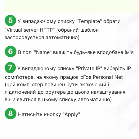
5
У випадаючому списку "
Template
" обрати
"
Virtual server HTTP
" (обраний шаблон
застосовується автоматично)
6
В полі "
Name
" вкажіть будь-яке вподобане ім'я
7
У випадаючому списку "
Private IP
" виберіть IP
комп'ютера, на якому працює cFos Personal Net
(цей комп'ютер повинен бути включений і
підключений до роутера до цього налаштування,
він з'явиться в цьому списку автоматично)
8
Натисніть кнопку "
Apply
"