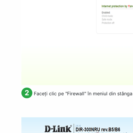
2
Faceți clic pe "
Firewall
" în meniul din stânga