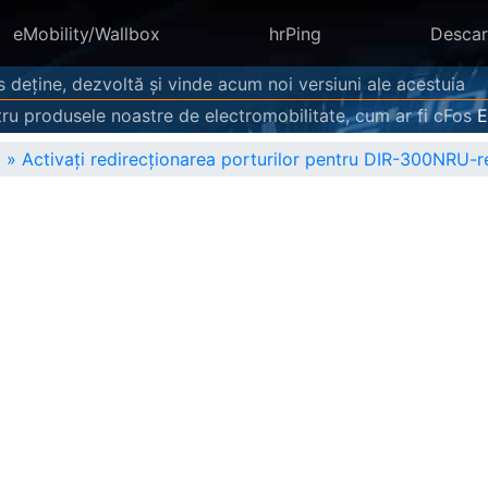
eMobility/Wallbox
hrPing
Descar
s deține, dezvoltă și vinde acum noi versiuni ale acestuia
ru produsele noastre de electromobilitate, cum ar fi cFos
»
Activați redirecționarea porturilor pentru DIR-300NRU-