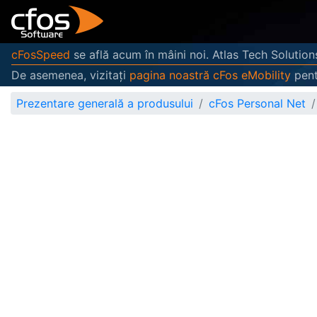
cFosSpeed
se află acum în mâini noi. Atlas Tech Solution
De asemenea, vizitați
pagina noastră cFos eMobility
pent
Prezentare generală a produsului
cFos Personal Net