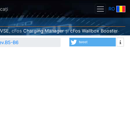
RO
caţi
EVSE
, cFos
Charging Manager
și
cFos Wallbox Booster
rev.B5-B6
tweet