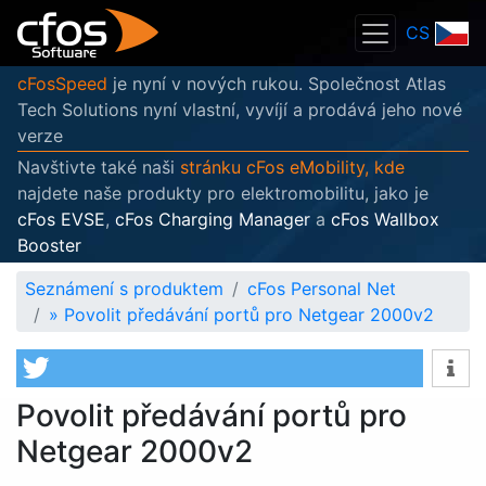
CS
cFosSpeed
je nyní v nových rukou. Společnost Atlas
Tech Solutions nyní vlastní, vyvíjí a prodává jeho nové
verze
Navštivte také naši
stránku cFos eMobility, kde
najdete naše produkty pro elektromobilitu, jako je
cFos EVSE
,
cFos Charging Manager
a
cFos Wallbox
Booster
Seznámení s produktem
cFos Personal Net
»
Povolit předávání portů pro Netgear 2000v2
Povolit předávání portů pro
Netgear 2000v2