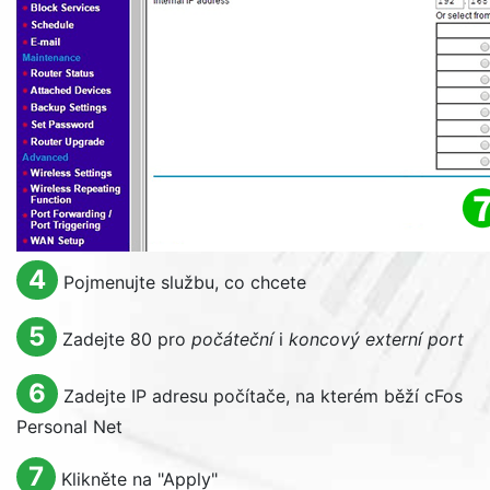
4
Pojmenujte službu, co chcete
5
Zadejte 80 pro
počáteční
i
koncový externí port
6
Zadejte IP adresu počítače, na kterém běží cFos
Personal Net
7
Klikněte na "
Apply
"