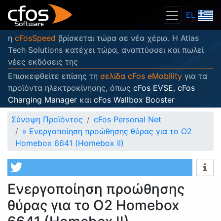
EL
η
cFosSpeed
βρίσκεται τώρα σε νέα χέρια. Η Atlas
Tech Solutions κατέχει τώρα, αναπτύσσει και πωλεί
νέες εκδόσεις της
Επισκεφθείτε επίσης τη
σελίδα cFos eMobility
για τα
προϊόντα ηλεκτροκίνησης, όπως
cFos EVSE
,
cFos
Charging Manager
και
cFos Wallbox Booster
Σύνοψη Προϊόντος
cFos Personal Net
»
Ενεργοποίηση προώθησης θύρας για το O2
Homebox 6641 (Homebox II)
Ενεργοποίηση προώθησης
θύρας για το O2 Homebox