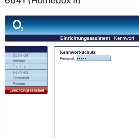
6641 (Homebox II)