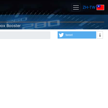
ZH-TW
box Booster
tweet