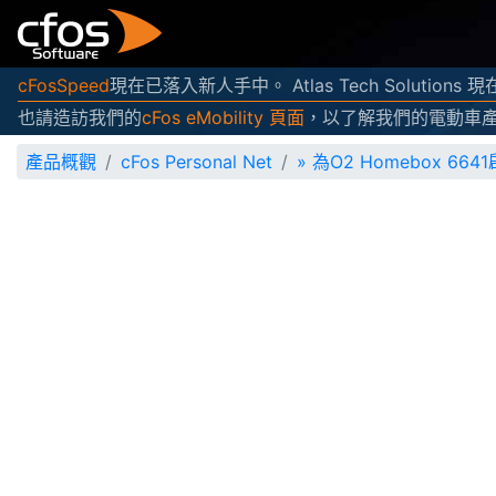
cFosSpeed
現在已落入新人手中。 Atlas Tech Solutio
也請造訪我們的
cFos eMobility 頁面
，以了解我們的電動車
產品概觀
cFos Personal Net
»
為O2 Homebox 664