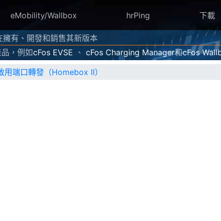
eMobility/Wallbox
hrPing
下載
ns 現在擁有、開發和銷售其新版本
產品，例如
cFos EVSE
、
cFos Charging Manager
和
cFos Wall
1啟用端口轉發（Homebox II）