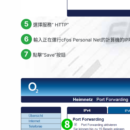
5
選擇服務“ HTTP”
6
輸入正在運行cFos Personal Net的計算機的I
7
點擊“
Save
”按鈕