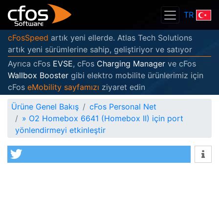
TR
cFosSpeed
artık yeni ellerde. Atlas Tech Solutions
artık yeni sürümlerine sahip, geliştiriyor ve satıyor
Ayrıca cFos
EVSE
, cFos
Charging Manager
ve cFos
Wallbox Booster
gibi elektro mobilite ürünlerimiz için
cFos
eMobility sayfamızı
ziyaret edin
Ürüne Genel Bakış
cFos Personal Net
»
O2 Homebox 6641 (Homebox II) için port
yönlendirmeyi etkinleştir