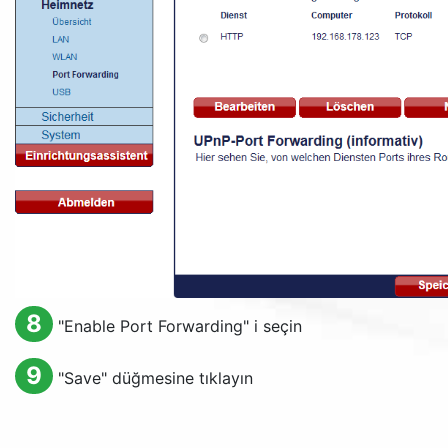
8
"
Enable Port Forwarding
" i seçin
9
"
Save
" düğmesine tıklayın