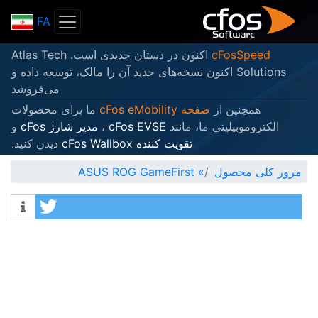
FA
cFosS
اکنون در دستان جدیدی است. Atlas Tech
Solutions اکنون نسخه‌های جدید آن را مالک، توسعه داده و
می‌فروشد
نین از
صفحه cFos eMobility
ما برای محصولات
بیلیتی ما، مانند
cFos EVSE
،
مدیر شارژ cFos
و
تقویت کننده cFos Wallbox
دیدن کنید.
حصول
»
ASUS ROG GameFirst
tweet
Info