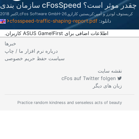
cFos سازمان بندی
ن کارازو,cFos Software GmbH-26,اکتبر 2018
لود:
cfosspeed-traffic-shaping-report.pdf
لاعات اضافی برای ASUS Game!First کاربران.
خبرها
درباره نرم افزار ما
/ چاپ
سیاست حفظ حریم خصوصی
ایت
ی دیگر
Practice random kindness and senseless acts o