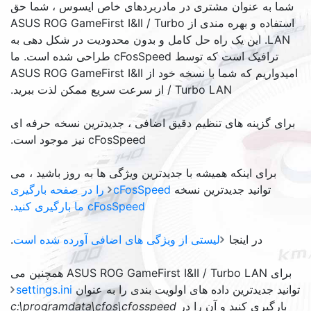
ان مشتری در مادربردهای خاص ایسوس ، شما حق
هره مندی از
ASUS ROG GameFirst I&II / Turbo
یک راه حل کامل و بدون محدودیت در شکل دهی به
ترافیک است که توسط cFosSpeed طراحی شده است. ما
 شما با نسخه خود از
ASUS ROG GameFirst I&II
/ Turbo LAN
از سرعت سریع ممکن لذت ببرید.
های تنظیم دقیق اضافی ، جدیدترین نسخه حرفه ای
cFosSpeed نیز موجود است.
که همیشه با جدیدترین ویژگی ها به روز باشید ، می
جدیدترین نسخه
cFosSpeed را در صفحه بارگیری
cFosSpeed ما بارگیری کنید
.
نجا
لیستی از ویژگی های اضافی آورده شده است
.
ASUS ROG GameFirst I&II / Turb
همچنین می
ین داده های اولویت بندی را به عنوان
settings.ini
ید و آن را در
c:\programdata\cfos\cfosspeed