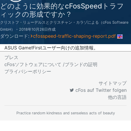
どのように効果的なcFosSpeedトラフ
ィックの形成ですか？
クリストフ・リューデルスとクリスチャン・カラゾによる（cFos Software
GmbH） - 2018年10月26日作成
ダウンロード:
cfosspeed-traffic-shaping-report.pdf
ASUS Game!Firstユーザー向けの追加情報。
プレス
cFosソフトウェアについて /ブランドの証明
プライバシーポリシー
サイトマップ
cFos auf Twitter folgen
他の言語
Practice random kindness and senseless acts of beauty