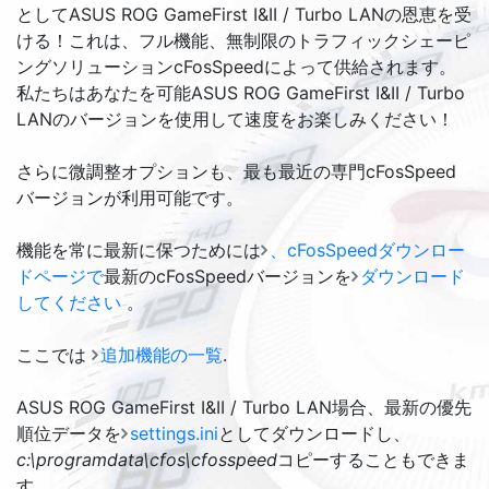
としてASUS ROG GameFirst I&II / Turbo LANの恩恵を受
ける！これは、フル機能、無制限のトラフィックシェーピ
ングソリューションcFosSpeedによって供給されます。
私たちはあなたを可能ASUS ROG GameFirst I&II / Turbo
LANのバージョンを使用して速度をお楽しみください！
さらに微調整オプションも、最も最近の専門cFosSpeed
バージョンが利用可能です。
機能を常に最新に保つためには
、cFosSpeedダウンロー
ドページで
最新のcFosSpeedバージョンを
ダウンロード
してください
。
ここでは
追加機能の一覧
.
ASUS ROG GameFirst I&II / Turbo LAN
場合、最新の優先
順位データを
settings.ini
としてダウンロードし、
c:\programdata\cfos\cfosspeed
コピーすることもできま
す。