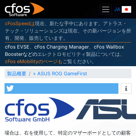
JA
cFosSpeedは
現在、新たな手中にあります。アトラス・
テック・ソリューションズは現在、その新バージョンを所
有、開発、販売しています。
cFos EVSE
、
cFos Charging Manager
、
cFos Wallbox
Boosterなどの
エレクトロモビリティ製品については、
cFos eMobilityのページも
ご覧ください。
製品概要
»
ASUS ROG GameFirst
場合は、右を使用して、特定のマザーボードとしての顧客