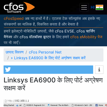
HI
cFosSpeed
अब नए हाथों में है। एटलस टेक सॉल्यूशंस अब इसके नए
संस्करणों का मालिक है, विकसित करता है और बेचता है
हमारे इलेक्ट्रो मोबिलिटी उत्पादों, जैसे
cFos EVSE
,
cFos चार्जिंग
मैनेजर
और
cFos वॉलबॉक्स बूस्टर
के लिए हमारे
cFos eMobility पेज
पर भी जाएँ।
उत्पाद विवरण
cFos Personal Net
»
Linksys EA6900 के लिए पोर्ट अग्रेषण सक्षम करें
Linksys EA6900 के लिए पोर्ट अग्रेषण
सक्षम करें