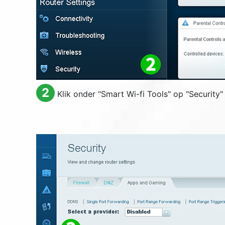
2
Klik onder "
Smart Wi-fi Tools
" op "
Security
"