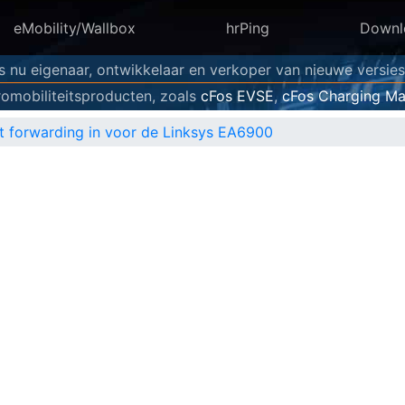
eMobility/Wallbox
hrPing
Downl
is nu eigenaar, ontwikkelaar en verkoper van nieuwe versie
omobiliteitsproducten, zoals
cFos EVSE
,
cFos Charging M
t forwarding in voor de Linksys EA6900