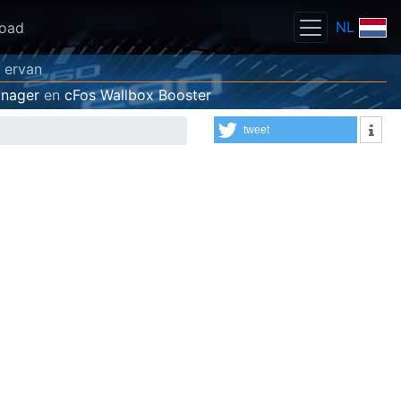
NL
oad
s ervan
anager
en
cFos Wallbox Booster
tweet