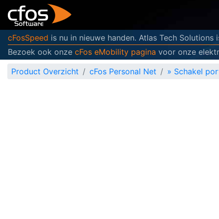
cFosSpeed
is nu in nieuwe handen. Atlas Tech Solutions 
Bezoek ook onze
cFos eMobility pagina
voor onze elektr
Product Overzicht
cFos Personal Net
»
Schakel por