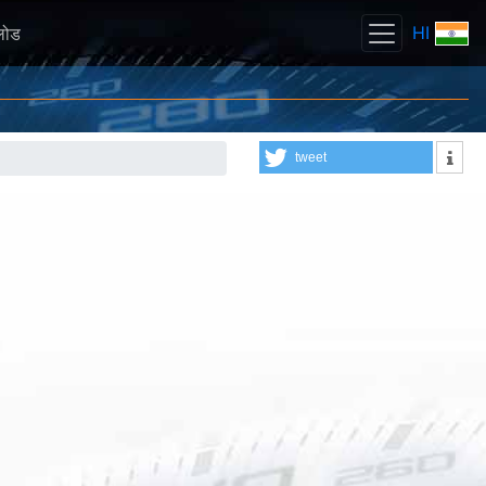
HI
लोड
tweet