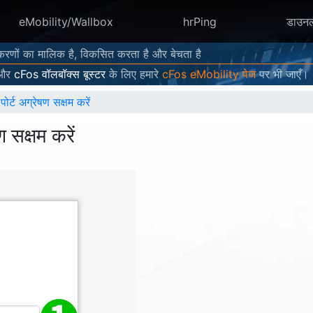
eMobility/Wallbox
hrPing
डाउन
करणों का मालिक है, विकसित करता है और बेचता है
और
cFos वॉलबॉक्स बूस्टर
के लिए हमारे
cFos eMobility पेज
पर भी जाएँ।
्ट अग्रेषण सक्षम करें
सक्षम करें