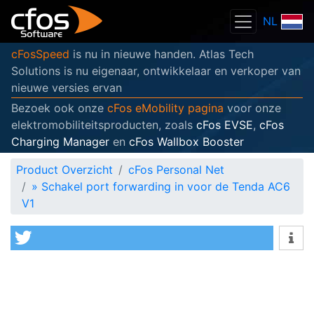
NL
cFosSpeed
is nu in nieuwe handen. Atlas Tech
Solutions is nu eigenaar, ontwikkelaar en verkoper van
nieuwe versies ervan
Bezoek ook onze
cFos eMobility pagina
voor onze
elektromobiliteitsproducten, zoals
cFos EVSE
,
cFos
Charging Manager
en
cFos Wallbox Booster
Product Overzicht
cFos Personal Net
»
Schakel port forwarding in voor de Tenda AC6
V1