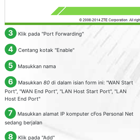
3
Klik pada "
Port Forwarding
"
4
Centang kotak "
Enable
"
5
Masukkan nama
6
Masukkan
80
di dalam isian form ini: "
WAN Start
Port
", "
WAN End Port
", "
LAN Host Start Port
", "
LAN
Host End Port
"
7
Masukkan alamat IP komputer cFos Personal Net
sedang berjalan
8
Klik pada "
Add
"