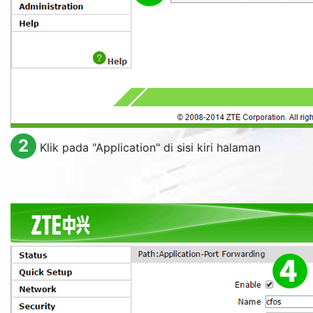
2
Klik pada "
Application
" di sisi kiri halaman