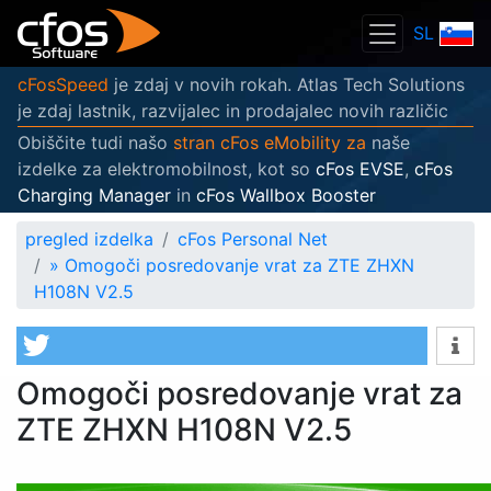
SL
cFosSpeed
je zdaj v novih rokah. Atlas Tech Solutions
je zdaj lastnik, razvijalec in prodajalec novih različic
Obiščite tudi našo
stran cFos eMobility za
naše
izdelke za elektromobilnost, kot so
cFos EVSE
,
cFos
Charging Manager
in
cFos Wallbox Booster
pregled izdelka
cFos Personal Net
»
Omogoči posredovanje vrat za ZTE ZHXN
H108N V2.5
Omogoči posredovanje vrat za
ZTE ZHXN H108N V2.5