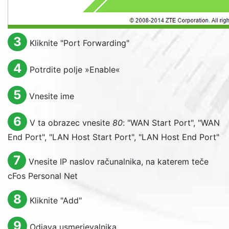
3
Kliknite "
Port Forwarding
"
4
Potrdite polje »
Enable
«
5
Vnesite ime
6
V ta obrazec vnesite
80
: "
WAN Start Port
", "
WAN
End Port
", "
LAN Host Start Port
", "
LAN Host End Port
"
7
Vnesite IP naslov računalnika, na katerem teče
cFos Personal Net
8
Kliknite "
Add
"
9
Odjava usmerjevalnika