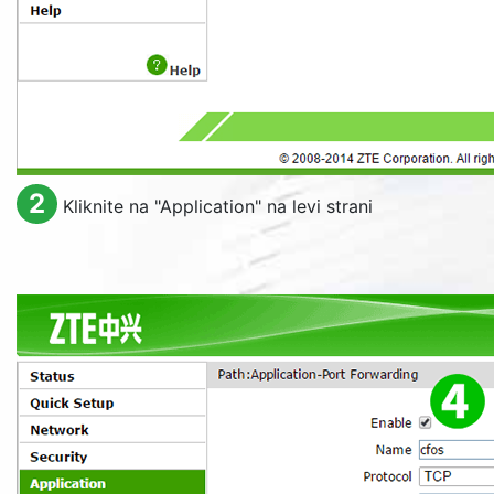
2
Kliknite na "
Application
" na levi strani