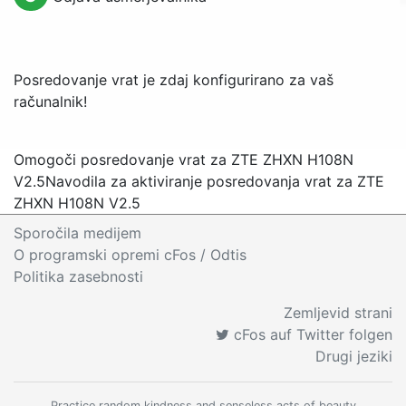
Posredovanje vrat je zdaj konfigurirano za vaš
računalnik!
Omogoči posredovanje vrat za ZTE ZHXN H108N
V2.5
Navodila za aktiviranje posredovanja vrat za ZTE
ZHXN H108N V2.5
Sporočila medijem
O programski opremi cFos
/ Odtis
Politika zasebnosti
Zemljevid strani
cFos auf Twitter folgen
Drugi jeziki
Practice random kindness and senseless acts of beauty