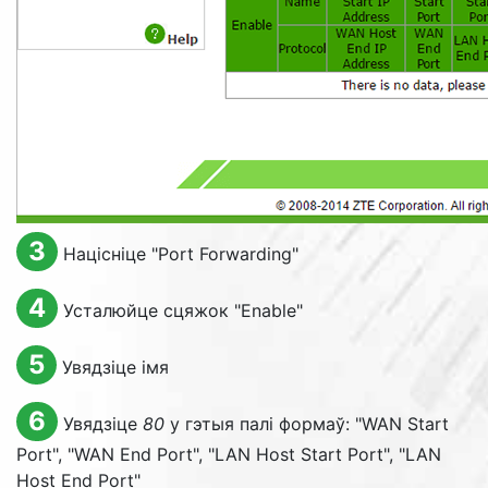
3
Націсніце "
Port Forwarding
"
4
Усталюйце сцяжок "
Enable
"
5
Увядзіце імя
6
Увядзіце
80
у гэтыя палі формаў: "
WAN Start
Port
", "
WAN End Port
", "
LAN Host Start Port
", "
LAN
Host End Port
"