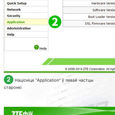
2
Націсніце "
Application
" ў левай частцы
старонкі