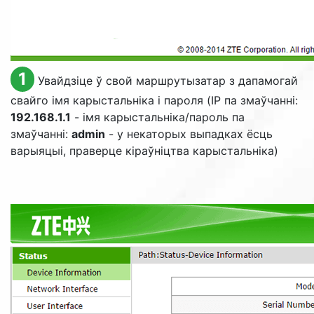
1
Увайдзіце ў свой маршрутызатар з дапамогай
свайго імя карыстальніка і пароля (IP па змаўчанні:
192.168.1.1
- імя карыстальніка/пароль па
змаўчанні:
admin
- у некаторых выпадках ёсць
варыяцыі, праверце кіраўніцтва карыстальніка)