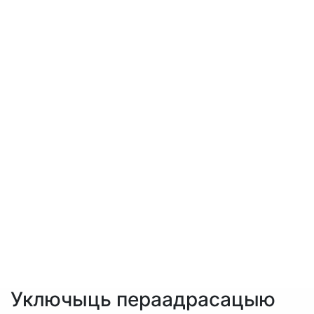
Уключыць пераадрасацыю