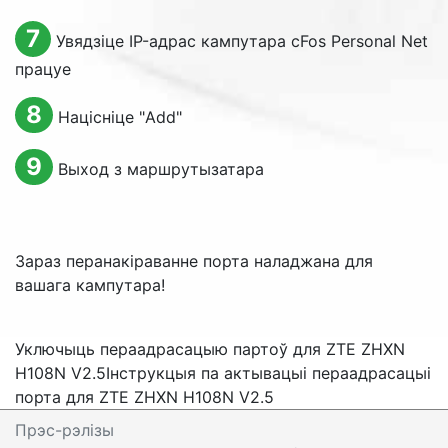
7
Увядзіце IP-адрас кампутара cFos Personal Net
працуе
8
Націсніце "
Add
"
9
Выход з маршрутызатара
Зараз перанакіраванне порта наладжана для
вашага кампутара!
Уключыць пераадрасацыю партоў для ZTE ZHXN
H108N V2.5
Інструкцыя па актывацыі пераадрасацыі
порта для ZTE ZHXN H108N V2.5
Прэс-рэлізы