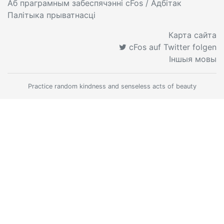
Аб праграмным забеспячэнні cFos
/ Адбітак
Палітыка прыватнасці
Карта сайта
cFos auf Twitter folgen
Іншыя мовы
Practice random kindness and senseless acts of beauty