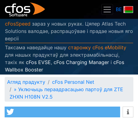
BE
cFosSpeed
зараз у новых руках. Цяпер Atlas Tech
Solutions валодае, распрацоўвае і прадае новыя яго
версіі
Таксама наведайце нашу
старонку cFos eMobility
для нашых прадуктаў для электрамабільнасці,
такіх як
cFos EVSE
,
cFos Charging Manager
і
cFos
Wallbox Booster
Агляд прадукту
cFos Personal Net
»
Уключыць пераадрасацыю партоў для ZTE
ZHXN H108N V2.5