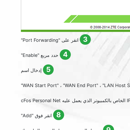
3
انقر على "
Port Forwarding
"
4
حدد مربع "
Enable
"
5
إدخال اسم
"
WAN Start Port
" ، "
WAN End Port
" ، "
LAN Host S
8
انقر فوق "
Add
"
9