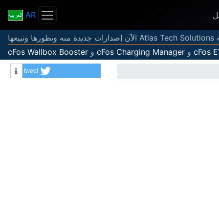
AR
ل
عها
cFos 
و
cFos Charging Manager
و
cFos Wallbox Booster
tweet
Info