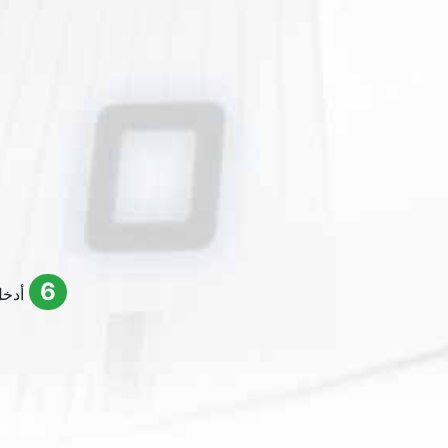
6
أدخ