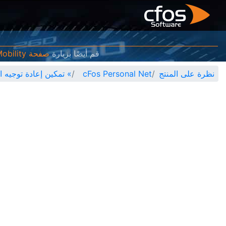
قم أيضًا بزيارة
صفحة cFos eMobility
نظرة على المنتج
cFos Personal Net
»
تمكين إعادة توجيه المنفذ إلى 2.5