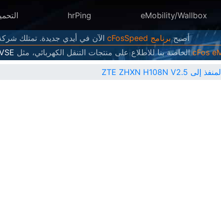
eMobility/Wallbox
hrPing
التحمي
أصبح
برنامج cFosSpeed
الآن في أيدي جديدة. تمتلك شركة Atlas Tech Solutions الآن إصدارات جديدة منه وتطورها وتبي
الخاصة بنا للاطلاع على منتجات التنقل الكهربائي، مثل
EVSE
ZTE ZHXN H108N V