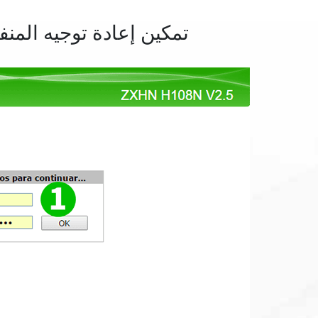
تمكين إعادة توجيه المنفذ إلى 108N V2.5