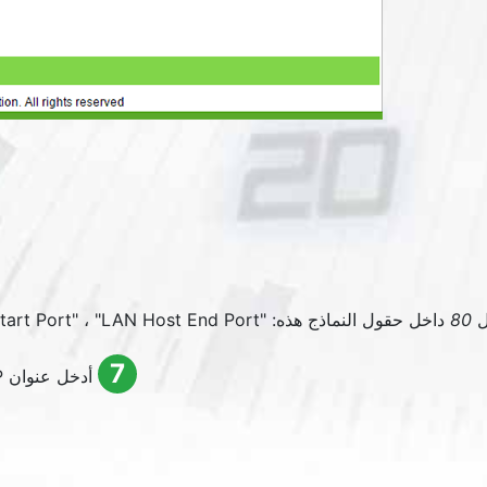
ل
80
داخل حقول النماذج هذه: "
LAN Host End Port
" ، "
tart Port
7
أدخل عنوان IP الخاص بالكمبيوتر الذي يعمل عليه cFos Personal Net