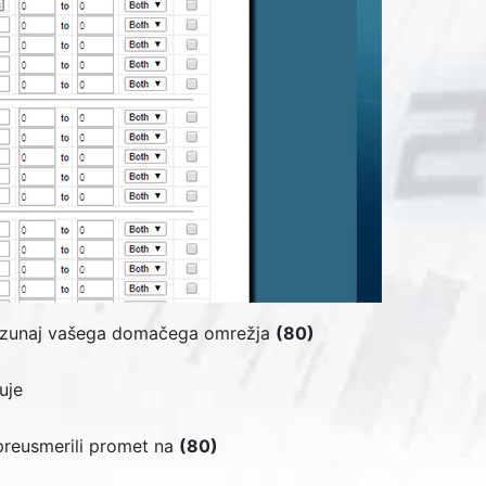
h zunaj vašega domačega omrežja
(80)
uje
 preusmerili promet na
(80)