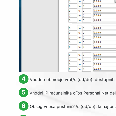
4
Vhodno območje vrat/s (od/do), dostopni
5
Vhodni IP računalnika cFos Personal Net del
6
Obseg vnosa pristanišč/s (od/do), ki naj bi