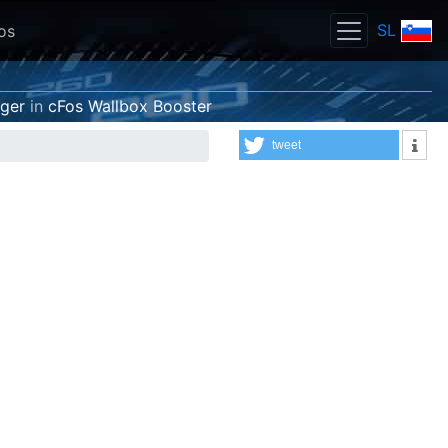
SL
os
ger
in
cFos Wallbox Booster
tweet