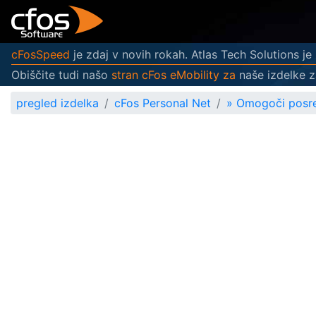
cFosSpeed
je zdaj v novih rokah. Atlas Tech Solutions je z
Obiščite tudi našo
stran cFos eMobility za
naše izdelke z
pregled izdelka
cFos Personal Net
»
Omogoči posre