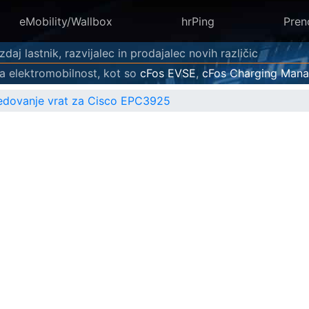
eMobility/Wallbox
hrPing
Pren
daj lastnik, razvijalec in prodajalec novih različic
a elektromobilnost, kot so
cFos EVSE
,
cFos Charging Mana
dovanje vrat za Cisco EPC3925