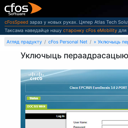
cFosSpeed
зараз у новых руках. Цяпер Atlas Tech Solu
Таксама наведайце нашу
старонку cFos eMobility
для 
Агляд прадукту
cFos Personal Net
»
Уключыць пе
Уключыць пераадрасацыю 