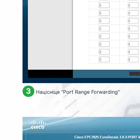
3
Націсніце "
Port Range Forwarding
"