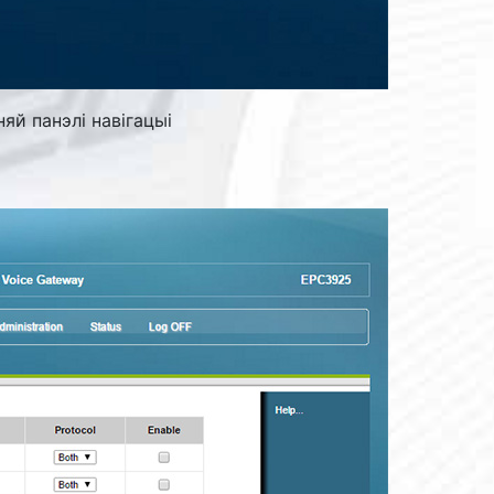
няй панэлі навігацыі