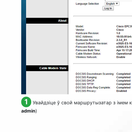
1
Увайдзіце ў свой маршрутызатар з імем ка
admin
)