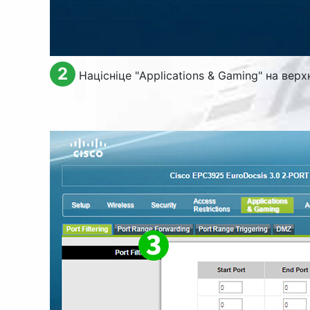
2
Націсніце "
Applications & Gaming
" на верх