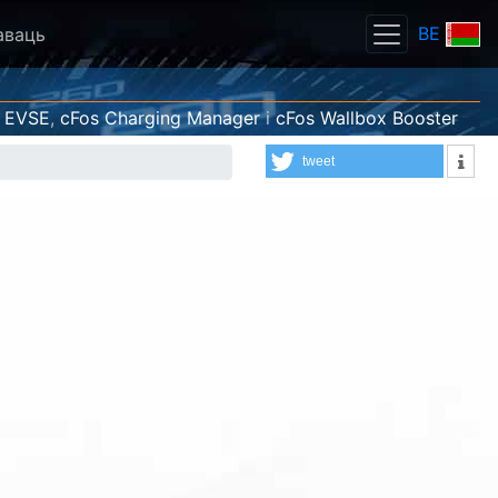
BE
аваць
 EVSE
,
cFos Charging Manager
і
cFos Wallbox Booster
tweet