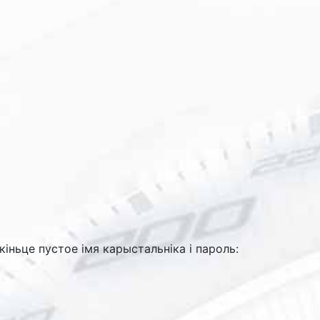
акіньце пустое імя карыстальніка і пароль: