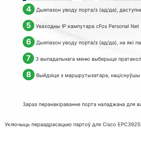
4
Дыяпазон уводу порта/з (ад/да), даступ
5
Уваходны IP кампутара cFos Personal Net
6
Дыяпазон уводу порта/з (ад/да), на які п
7
З выпадальнага меню выберыце пратакол, 
8
Выйдзіце з маршрутызатара, націснуўшы 
Зараз перанакіраванне порта наладжана для в
Уключыць пераадрасацыю партоў для Cisco EPC3925