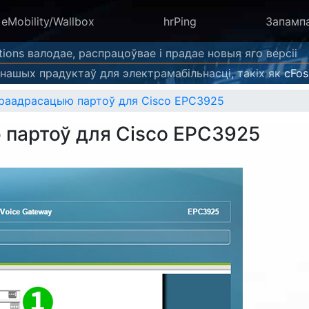
eMobility/Wallbox
hrPing
Запамп
tions валодае, распрацоўвае і прадае новыя яго версіі
нашых прадуктаў для электрамабільнасці, такіх як
cFos
раадрасацыю партоў для Cisco EPC3925
партоў для Cisco EPC3925