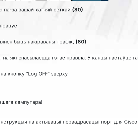
ны па-за вашай хатняй сеткай
(80)
 працуе
авінен быць накіраваны трафік,
(80)
на які спасылаецца гэтае правіла. У канцы пастаўце га
на кнопку "
Log OFF
" зверху
ашага кампутара!
Інструкцыя па актывацыі пераадрасацыі порт для Cisc