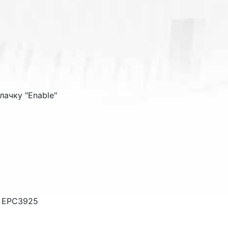
лачку "
Enable
"
o EPC3925