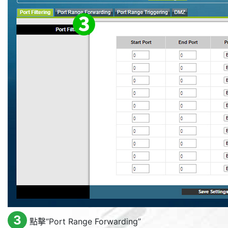
3
點擊“
Port Range Forwarding
”