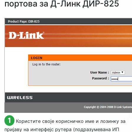
портова за Д-Линк ДИР-825
1
Користите своје корисничко име и лозинку за
пријаву на интерфејс рутера (подразумевана ИП