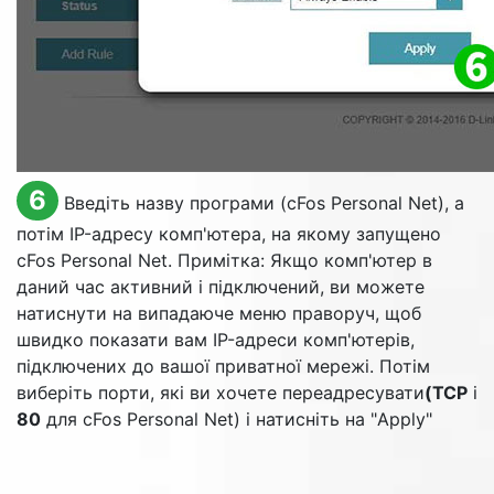
6
Введіть назву програми (cFos Personal Net), а
потім IP-адресу комп'ютера, на якому запущено
cFos Personal Net. Примітка: Якщо комп'ютер в
даний час активний і підключений, ви можете
натиснути на випадаюче меню праворуч, щоб
швидко показати вам IP-адреси комп'ютерів,
підключених до вашої приватної мережі. Потім
виберіть порти, які ви хочете переадресувати
(TCP
і
80
для cFos Personal Net) і натисніть на "
Apply
"