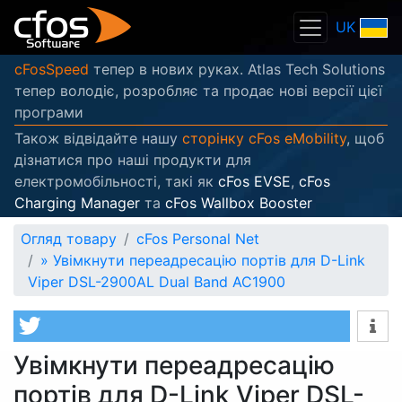
UK
cFosSpeed
тепер в нових руках. Atlas Tech Solutions
тепер володіє, розробляє та продає нові версії цієї
програми
Також відвідайте нашу
сторінку cFos eMobility
, щоб
дізнатися про наші продукти для
електромобільності, такі як
cFos EVSE
,
cFos
Charging Manager
та
cFos Wallbox Booster
Огляд товару
cFos Personal Net
»
Увімкнути переадресацію портів для D-Link
Viper DSL-2900AL Dual Band AC1900
Увімкнути переадресацію
портів для D-Link Viper DSL-