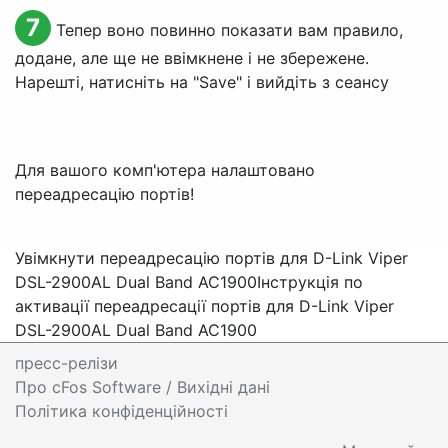
7
Тепер воно повинно показати вам правило,
додане, але ще не ввімкнене і не збережене.
Нарешті, натисніть на "
Save
" і вийдіть з сеансу
Для вашого комп'ютера налаштовано
переадресацію портів!
Увімкнути переадресацію портів для D-Link Viper
DSL-2900AL Dual Band AC1900
Інструкція по
активації переадресації портів для D-Link Viper
DSL-2900AL Dual Band AC1900
пресс-релізи
Про cFos Software / Вихідні дані
Політика конфіденційності