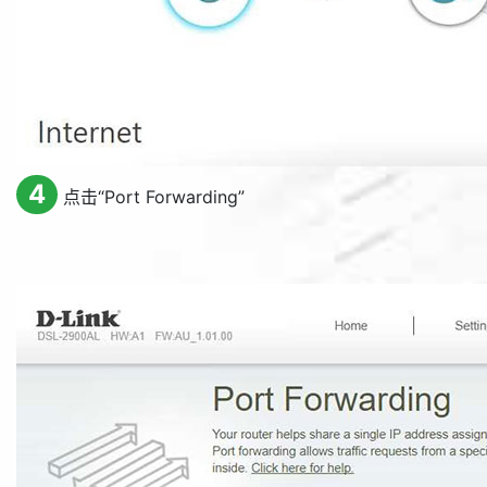
4
点击“
Port Forwarding
”