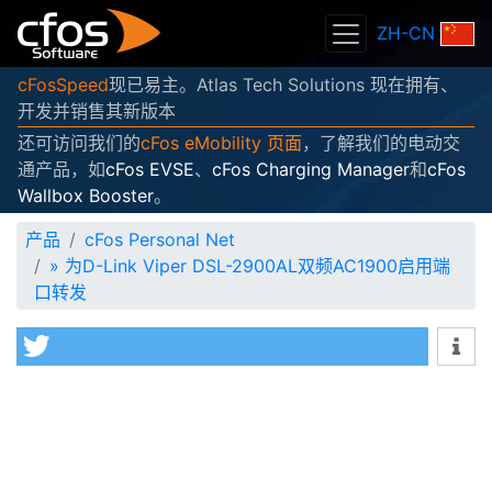
ZH-CN
cFosSpeed
现已易主。Atlas Tech Solutions 现在拥有、
开发并销售其新版本
还可访问我们的
cFos eMobility 页面
，了解我们的电动交
通产品，如
cFos EVSE
、
cFos Charging Manager
和
cFos
Wallbox Booster
。
产品
cFos Personal Net
»
为D-Link Viper DSL-2900AL双频AC1900启用端
口转发