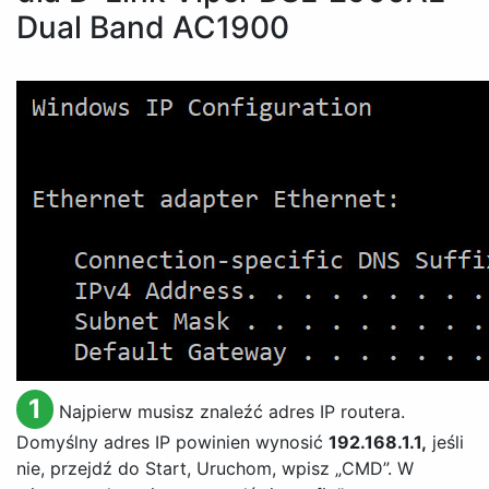
Dual Band AC1900
1
Najpierw musisz znaleźć adres IP routera.
Domyślny adres IP powinien wynosić
192.168.1.1,
jeśli
nie, przejdź do Start, Uruchom, wpisz „CMD”. W