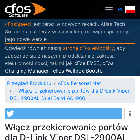
PL
cFosSpeed
jest teraz w nowych rękach. Atlas Tech
Solutions jest teraz właścicielem, rozwija i sprzedaje
jego nowe wersje
Odwiedź również naszą
stronę cFos eMobility
, aby
zapoznać się z naszymi produktami z zakresu
elektromobilności, takimi jak
cFos EVSE
,
cFos
Charging Manager
i
cFos Wallbox Booster
Przegląd Produktu
cFos Personal Net
»
Włącz przekierowanie portów dla D-Link Viper
DSL-2900AL Dual Band AC1900
Włącz przekierowanie portów
dla D-Link Viper DSL-2900AL