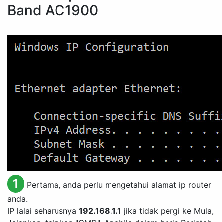
Band AC1900
1
Pertama, anda perlu mengetahui alamat ip router
anda.
IP lalai seharusnya
192.168.1.1
jika tidak pergi ke Mula,