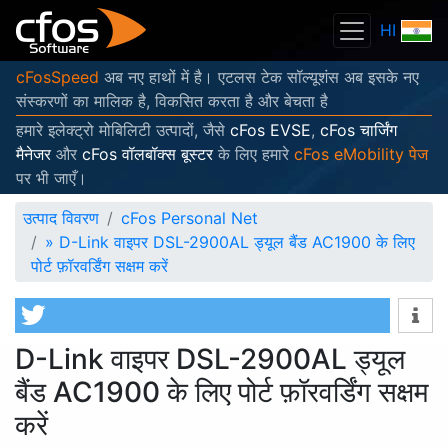
HI
cFosSpeed
अब नए हाथों में है। एटलस टेक सॉल्यूशंस अब इसके नए
संस्करणों का मालिक है, विकसित करता है और बेचता है
हमारे इलेक्ट्रो मोबिलिटी उत्पादों, जैसे
cFos EVSE
,
cFos चार्जिंग
मैनेजर
और
cFos वॉलबॉक्स बूस्टर
के लिए हमारे
cFos eMobility पेज
पर भी जाएँ।
उत्पाद विवरण
cFos Personal Net
»
D-Link वाइपर DSL-2900AL ड्यूल बैंड AC1900 के लिए
पोर्ट फ़ॉरवर्डिंग सक्षम करें
D-Link वाइपर DSL-2900AL ड्यूल
बैंड AC1900 के लिए पोर्ट फ़ॉरवर्डिंग सक्षम
करें