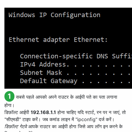
1
सबसे पहले आपको अपने राउटर के आईपी पते का पता लगाना
होगा।
डिफ़ॉल्ट आईपी
192.168.1.1
होना चाहिए यदि स्टार्ट, रन पर न जाएं, तो
"सीएमडी" टाइप करें। जब कमांड लाइन में "ipconfig" दर्ज करें।
डिफ़ॉल्ट गेटवे
आपके राउटर का आईपी होगा जिसे आप लॉग इन करने के