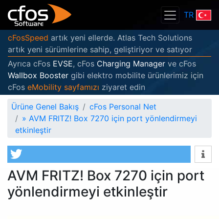
TR
cFosSpeed
artık yeni ellerde. Atlas Tech Solutions
artık yeni sürümlerine sahip, geliştiriyor ve satıyor
Ayrıca cFos
EVSE
, cFos
Charging Manager
ve cFos
Wallbox Booster
gibi elektro mobilite ürünlerimiz için
cFos
eMobility sayfamızı
ziyaret edin
Ürüne Genel Bakış
cFos Personal Net
»
AVM FRITZ! Box 7270 için port yönlendirmeyi
etkinleştir
AVM FRITZ! Box 7270 için port
yönlendirmeyi etkinleştir