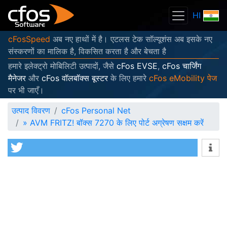
HI
cFosSpeed
अब नए हाथों में है। एटलस टेक सॉल्यूशंस अब इसके नए
संस्करणों का मालिक है, विकसित करता है और बेचता है
हमारे इलेक्ट्रो मोबिलिटी उत्पादों, जैसे
cFos EVSE
,
cFos चार्जिंग
मैनेजर
और
cFos वॉलबॉक्स बूस्टर
के लिए हमारे
cFos eMobility पेज
पर भी जाएँ।
उत्पाद विवरण
cFos Personal Net
»
AVM FRITZ! बॉक्स 7270 के लिए पोर्ट अग्रेषण सक्षम करें