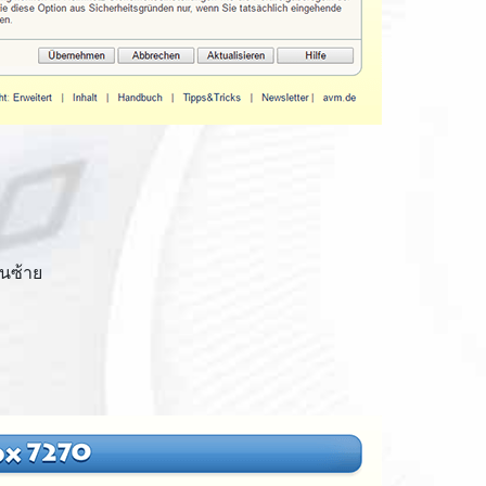
านซ้าย