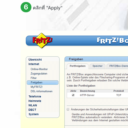
6
คลิกที่ "
Apply
"