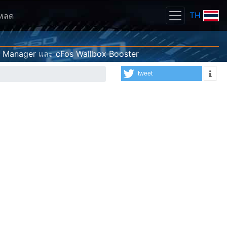
TH
โหลด
g Manager
และ
cFos Wallbox Booster
tweet