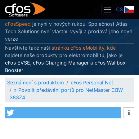
CS
cFosSpeed
je nyní v nových rukou. Společnost Atlas
Tech Solutions nyní vlastní, vyvíjí a prodává jeho nové
verze
Navštivte také naši
stránku cFos eMobility, kde
najdete naše produkty pro elektromobilitu, jako je
cFos EVSE
,
cFos Charging Manager
a
cFos Wallbox
Booster
Seznámení s produktem
cFos Personal Net
»
Povolit předávání portů pro NetMaster CBW-
383Z4