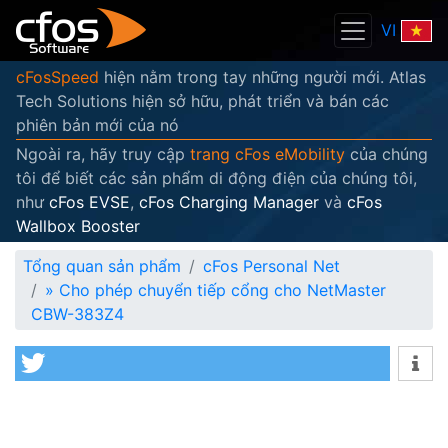
VI
cFosSpeed
hiện nằm trong tay những người mới. Atlas
Tech Solutions hiện sở hữu, phát triển và bán các
phiên bản mới của nó
Ngoài ra, hãy truy cập
trang cFos eMobility
của chúng
tôi để biết các sản phẩm di động điện của chúng tôi,
như
cFos EVSE
,
cFos Charging Manager
và
cFos
Wallbox Booster
Tổng quan sản phẩm
cFos Personal Net
»
Cho phép chuyển tiếp cổng cho NetMaster
CBW-383Z4