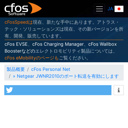
JA
cFosSpeedは
現在、新たな手中にあります。アトラス・
テック・ソリューションズは現在、その新バージョンを所
有、開発、販売しています。
cFos EVSE
、
cFos Charging Manager
、
cFos Wallbox
Boosterなどの
エレクトロモビリティ製品については、
cFos eMobilityのページも
ご覧ください。
製品概要
cFos Personal Net
»
Netgear JWNR2010のポート転送を有効にします