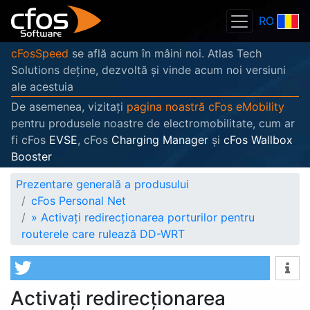
RO
cFosSpeed
se află acum în mâini noi. Atlas Tech
Solutions deține, dezvoltă și vinde acum noi versiuni
ale acestuia
De asemenea, vizitați
pagina noastră cFos eMobility
pentru produsele noastre de electromobilitate, cum ar
fi cFos
EVSE
, cFos
Charging Manager
și
cFos Wallbox
Booster
Prezentare generală a produsului
cFos Personal Net
»
Activați redirecționarea porturilor pentru
routerele care rulează DD-WRT
Activați redirecționarea