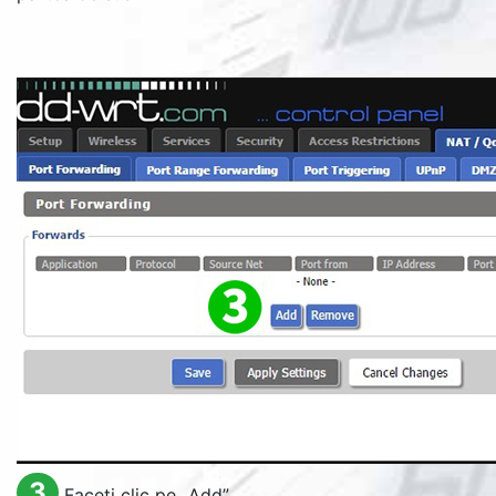
3
Faceți clic pe „
Add
”