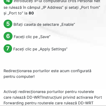
4
Introduceți IP-ul computerului cFos Personal Net
se rulează în câmpul „
IP Address
” și setați „
Port from
”
și „
Port to
” la
80
5
Bifați caseta de selectare „
Enable
”
6
Faceți clic pe „
Save
”
7
Faceți clic pe „
Apply Settings
”
Redirecționarea porturilor este acum configurată
pentru computer!
Activați redirecționarea porturilor pentru routerele
care rulează DD-WRT
Instrucțiuni privind activarea Port
Forwarding pentru routerele care rulează DD-WRT