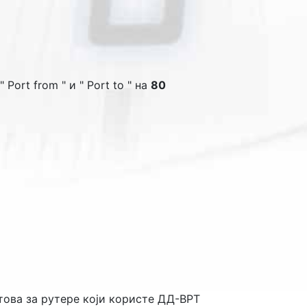
 "
Port from
" и "
Port to
" на
80
това за рутере који користе ДД-ВРТ