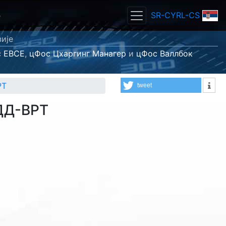
SR-CYRL-CS
е
зије
 ЕВСЕ
,
цФос Цхаргинг Манагер
и
цФос Валлбок
РТ
tweet
 ДД-ВРТ