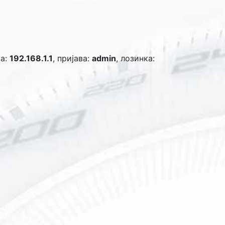
са:
192.168.1.1
, пријава:
admin
, лозинка: