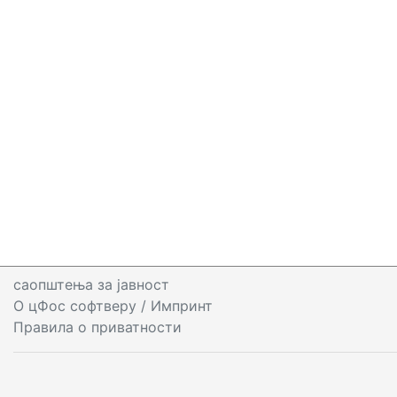
саопштења за јавност
О цФос софтверу
/ Импринт
Правила о приватности