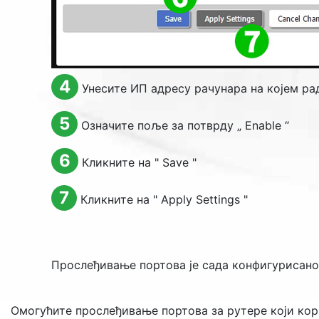
4
Унесите ИП адресу рачунара на којем р
5
Означите поље за потврду „
Enable
“
6
Кликните на "
Save
"
7
Кликните на "
Apply Settings
"
Прослеђивање портова је сада конфигурисано
Омогућите прослеђивање портова за рутере који ко