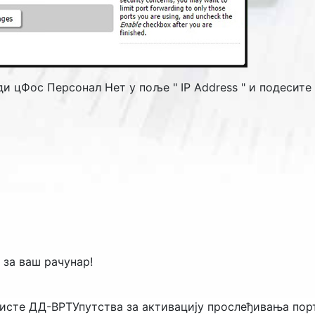
ади цФос Персонал Нет у поље "
IP Address
" и подесите
 за ваш рачунар!
ристе ДД-ВРТ
Упутства за активацију прослеђивања пор