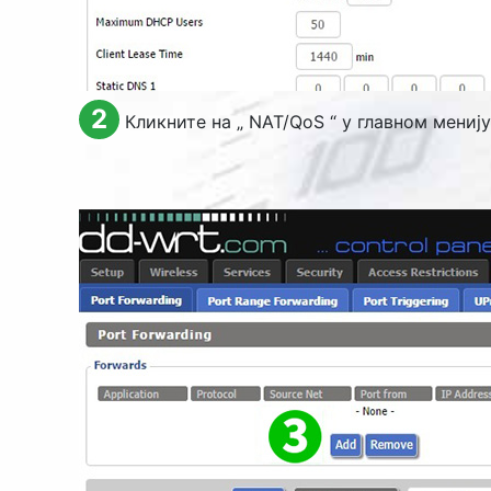
2
Кликните на „
NAT/QoS
“ у главном менију