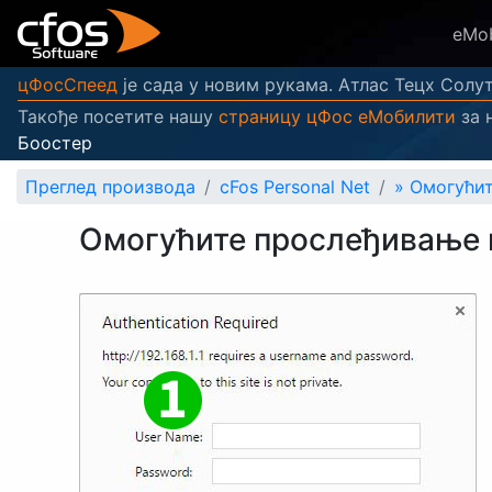
eMob
цФосСпеед
је сада у новим рукама. Атлас Тецх Солут
Такође посетите нашу
страницу цФос еМобилити
за 
Боостер
Преглед производа
cFos Personal Net
»
Омогућит
Омогућите прослеђивање п