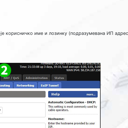
оје корисничко име и лозинку (подразумевана ИП адре