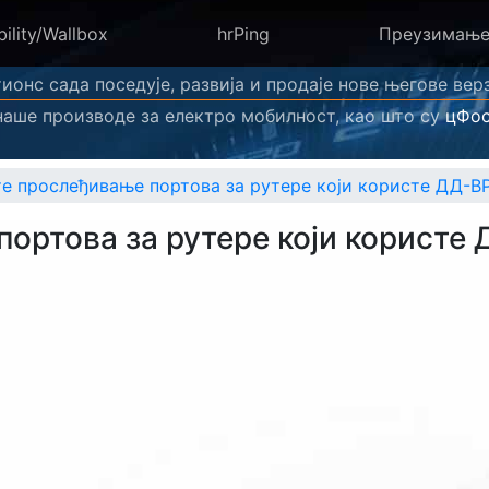
ility/Wallbox
hrPing
Преузимањ
ионс сада поседује, развија и продаје нове његове вер
наше производе за електро мобилност, као што су
цФос
е прослеђивање портова за рутере који користе ДД-В
ортова за рутере који користе