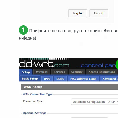
1
Пријавите се на свој рутер користећи св
ниједна)