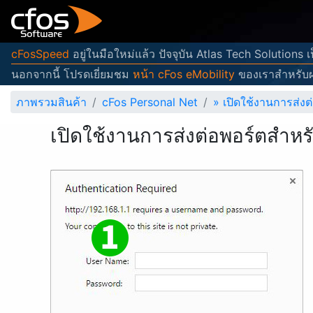
cFosSpeed
อยู่ในมือใหม่แล้ว ปัจจุบัน Atlas Tech Solutions
นอกจากนี้ โปรดเยี่ยมชม
หน้า cFos eMobility
ของเราสำหรับผ
ภาพรวมสินค้า
cFos Personal Net
»
เปิดใช้งานการส่งต
เปิดใช้งานการส่งต่อพอร์ตสำหร