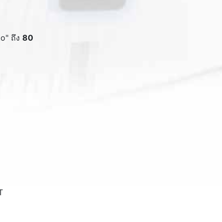
to
" ถึง
80
T