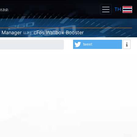
TH
โหลด
g Manager
และ
cFos Wallbox Booster
tweet