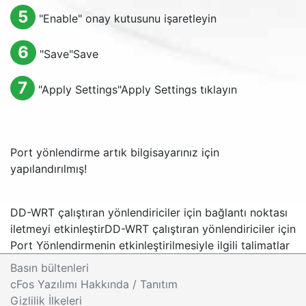
5
"
Enable
" onay kutusunu işaretleyin
6
"
Save
"
Save
7
"
Apply Settings
"
Apply Settings
tıklayın
Port yönlendirme artık bilgisayarınız için
yapılandırılmış!
DD-WRT çalıştıran yönlendiriciler için bağlantı noktası
iletmeyi etkinleştir
DD-WRT çalıştıran yönlendiriciler için
Port Yönlendirmenin etkinleştirilmesiyle ilgili talimatlar
Basın bültenleri
cFos Yazılımı Hakkında / Tanıtım
Gizlilik İlkeleri