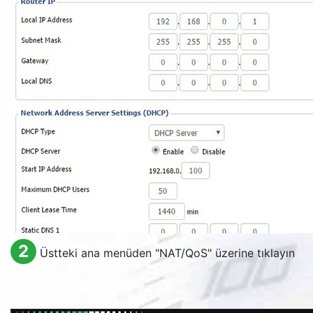
2
Üstteki ana menüden "
NAT/QoS
" üzerine tıklayın