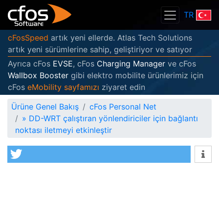
TR
cFosSpeed
artık yeni ellerde. Atlas Tech Solutions
artık yeni sürümlerine sahip, geliştiriyor ve satıyor
Ayrıca cFos
EVSE
, cFos
Charging Manager
ve cFos
Wallbox Booster
gibi elektro mobilite ürünlerimiz için
cFos
eMobility sayfamızı
ziyaret edin
Ürüne Genel Bakış
cFos Personal Net
»
DD-WRT çalıştıran yönlendiriciler için bağlantı
noktası iletmeyi etkinleştir