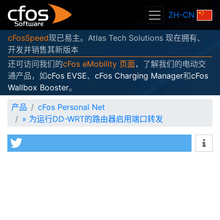
ZH-CN
cFosSpeed
现已易主。Atlas Tech Solutions 现在拥有、
开发并销售其新版本
还可访问我们的
cFos eMobility 页面
，了解我们的电动交
通产品，如
cFos EVSE
、
cFos Charging Manager
和
cFos
Wallbox Booster
。
产品
cFos Personal Net
»
为运行DD-WRT的路由器启用端口转发