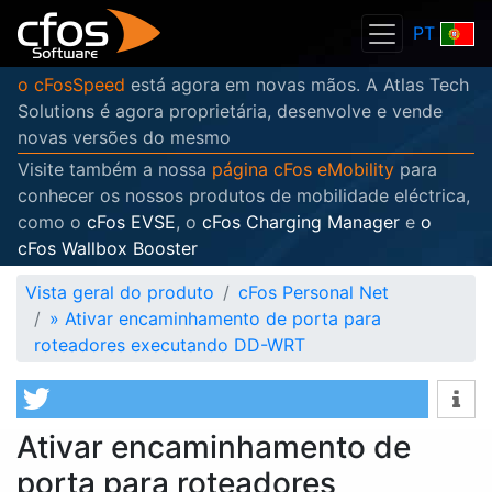
PT
o cFosSpeed
está agora em novas mãos. A Atlas Tech
Solutions é agora proprietária, desenvolve e vende
novas versões do mesmo
Visite também a nossa
página cFos eMobility
para
conhecer os nossos produtos de mobilidade eléctrica,
como o
cFos EVSE
, o
cFos Charging Manager
e
o
cFos Wallbox Booster
Vista geral do produto
cFos Personal Net
»
Ativar encaminhamento de porta para
roteadores executando DD-WRT
Ativar encaminhamento de
porta para roteadores