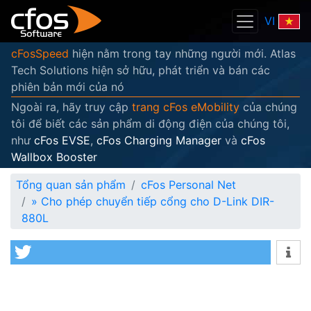
VI
cFosSpeed
hiện nằm trong tay những người mới. Atlas
Tech Solutions hiện sở hữu, phát triển và bán các
phiên bản mới của nó
Ngoài ra, hãy truy cập
trang cFos eMobility
của chúng
tôi để biết các sản phẩm di động điện của chúng tôi,
như
cFos EVSE
,
cFos Charging Manager
và
cFos
Wallbox Booster
Tổng quan sản phẩm
cFos Personal Net
»
Cho phép chuyển tiếp cổng cho D-Link DIR-
880L