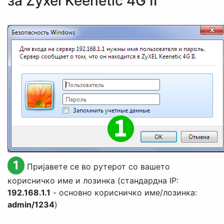
за Zyxel Keenetic 4G II
1
Пријавете се во рутерот со вашето
корисничко име и лозинка (стандардна IP:
192.168.1.1
- основно корисничко име/лозинка:
admin/1234
)