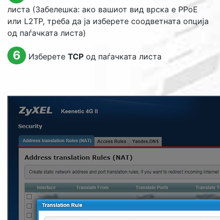
листа (Забелешка: ако вашиот вид врска е PPoE
или L2TP, треба да ја изберете соодветната опција
од паѓачката листа)
6
Изберете
TCP
од паѓачката листа