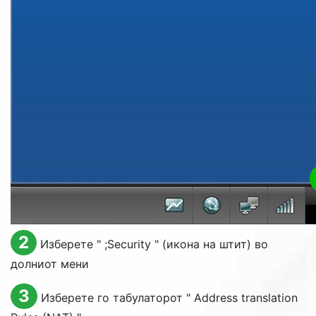
2
Изберете "
;Security
" (икона на штит) во
долниот мени
3
Изберете го табулаторот "
Address translation