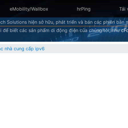
eMobility/Wallbox
hrPing
Tải 
ch Solutions hiện sở hữu, phát triển và bán các phiên bản 
i để biết các sản phẩm di động điện của chúng tôi, như
cF
c nhà cung cấp ipv6