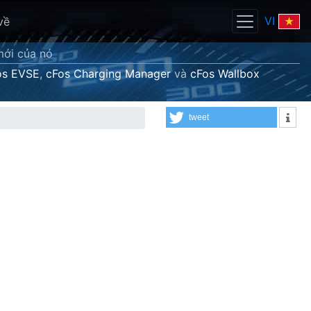
VI
về
mới của nó
os EVSE
,
cFos Charging Manager
và
cFos Wallbox
tweet