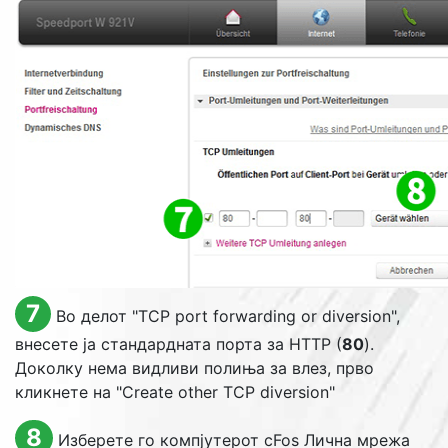
7
Во делот "
TCP port forwarding or diversion
",
внесете ја стандардната порта за HTTP (
80
).
Доколку нема видливи полиња за влез, прво
кликнете на "
Create other TCP diversion
"
8
Изберете го компјутерот cFos Лична мрежа