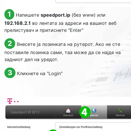
1
Напишете
speedport.ip
(без www) или
192.168.2.1
во лентата за адреси на вашиот веб
прелистувач и притиснете "
Enter
"
2
Внесете ја лозинката на рутерот. Ако не сте
поставиле лозинка сами, таа може да се најде на
задниот дел на уредот.
3
Кликнете на "
Login
"