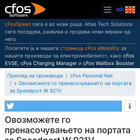
MK
cFosSpeed
сега е во нови раце. Atlas Tech Solutions
сега поседува, развива и продава нови верзии од
него
Посетете ја и нашата
страница cFos eMobility
за
нашите производи за електромобилност, како
cFos
EVSE
,
cFos Charging Manager
и
cFos Wallbox Booster
Преглед на производи
cFos Personal Net
»
Овозможете го пренасочувањето на портата
за Speedport W 921V
Овозможете го
пренасочувањето на портата