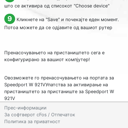
што се активира од списокот "
Choose device
"
9
Кликнете на "
Save
" и почекајте еден момент.
Потоа можете да се одјавите од вашиот рутер
Пренасочувањето на пристаништето сега е
конфигурирано за вашиот компјутер!
Овозможете го пренасочувањето на портата за
Speedport W 921V
Упатства за активирање на
пристаништето за пристаниште за Speedport W
921V
Прес-информации
За софтверот cFos
/ Отпечаток
Политика за приватност