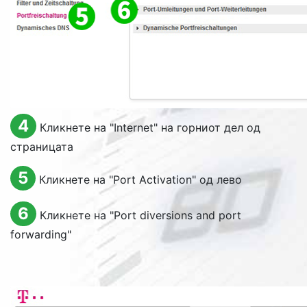
4
Кликнете на "
Internet
" на горниот дел од
страницата
5
Кликнете на "
Port Activation
" од лево
6
Кликнете на "
Port diversions and port
forwarding
"