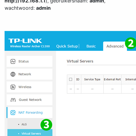
http://192.168.1.1
), gebruikersnaam:
admin
,
wachtwoord:
admin